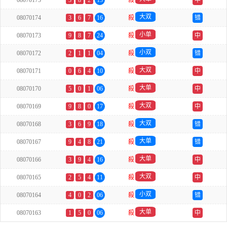
08070175
3
8
2
13
殺
中
大双
08070174
3
6
7
16
殺
错
小单
08070173
9
8
7
24
殺
中
小双
08070172
2
1
1
04
殺
错
大双
08070171
0
6
4
10
殺
中
大单
08070170
5
0
1
06
殺
中
大双
08070169
9
8
0
17
殺
中
大双
08070168
3
6
9
18
殺
错
大单
08070167
9
4
8
21
殺
错
大单
08070166
3
9
4
16
殺
中
大双
08070165
2
5
4
11
殺
中
小双
08070164
4
0
2
06
殺
错
大单
08070163
1
5
0
06
殺
中