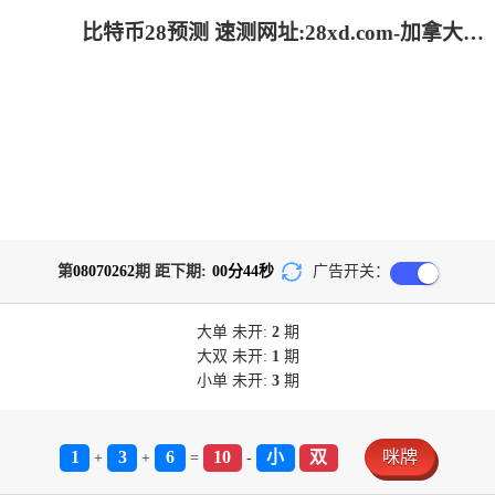
比特币28预测 速测网址:28xd.com-加拿大28-加拿大开奖,预测网,28预测,28分析,28结果,加拿大28开奖预测,加拿大28开奖预知
第
08070262
期 距下期:
00
分
44
秒
广告开关：
大单
未开:
2
期
大双
未开:
1
期
小单
未开:
3
期
1
3
6
10
小
双
咪牌
+
+
=
-