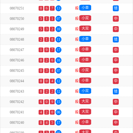
小单
08070251
0
6
7
13
殺
错
小双
08070250
5
1
1
07
殺
中
大双
08070249
5
3
2
10
殺
中
小单
08070248
2
1
8
11
殺
错
小单
08070247
1
9
7
17
殺
中
小单
08070246
8
2
6
16
殺
中
小双
08070245
0
3
4
07
殺
中
小单
08070244
8
0
4
12
殺
中
小双
08070243
8
2
2
12
殺
错
大双
08070242
6
0
9
15
殺
中
大双
08070241
4
2
0
06
殺
中
小单
08070240
8
4
5
17
殺
中
大双