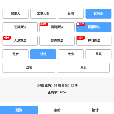
加拿大
加拿大西
台湾
比特币
苍风算法
清测算法
霓雷算法
人测算法
妙算算法
神羽算法
组合
杀组
大小
单双
双项
双组
100期 正确：68 期 错误：32 期
正确率：68%
预测
走势
统计