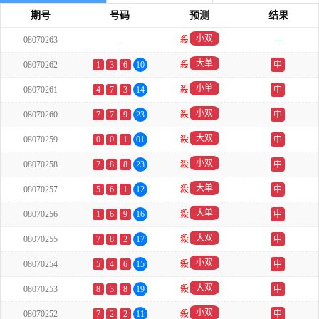
期号
号码
预测
结果
小双
08070263
---
殺
---
大单
08070262
1
3
6
10
殺
中
小单
08070261
4
7
3
14
殺
中
小双
08070260
7
7
9
23
殺
中
大双
08070259
0
0
1
01
殺
中
小双
08070258
7
8
8
23
殺
中
大单
08070257
5
6
1
12
殺
中
大单
08070256
1
6
9
16
殺
中
大双
08070255
7
8
2
17
殺
中
小双
08070254
5
4
6
15
殺
中
大双
08070253
8
3
8
19
殺
中
小双
08070252
7
2
2
11
殺
中