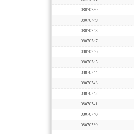
08070750
08070749
08070748
08070747
08070746
08070745
08070744
08070743
08070742
08070741
08070740
08070739