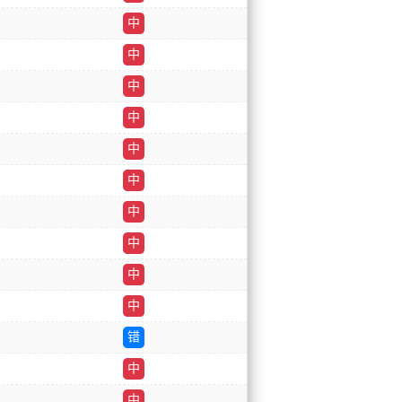
中
中
中
中
中
中
中
中
中
中
错
中
中