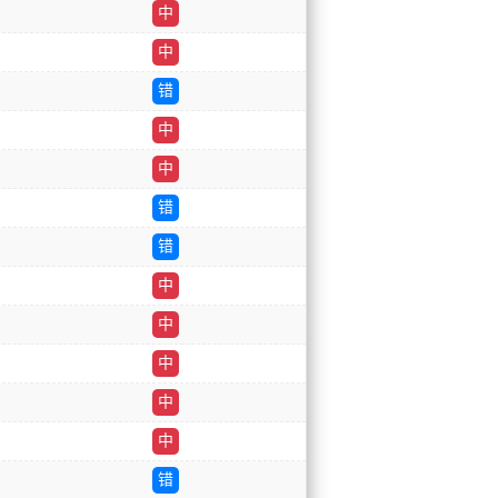
中
中
错
中
中
错
错
中
中
中
中
中
错