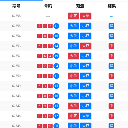
期号
号码
预测
结果
62556
---
小双
大单
---
62555
7
1
3
11
大单
小双
错
62554
9
0
7
16
大单
小双
错
62553
6
1
7
14
小单
大双
中
62552
9
6
4
19
大单
小双
中
62551
2
2
0
04
小单
大双
错
62550
7
1
3
11
小单
大双
中
62549
5
3
7
15
小单
大双
错
62548
7
0
9
16
大单
小双
错
62547
6
9
0
15
大单
小双
中
62546
0
3
9
12
小双
大单
中
62545
5
1
0
06
小单
大双
错