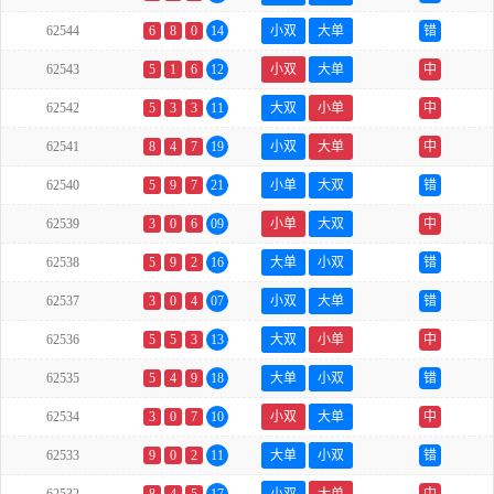
62544
6
8
0
14
小双
大单
错
62543
5
1
6
12
小双
大单
中
62542
5
3
3
11
大双
小单
中
62541
8
4
7
19
小双
大单
中
62540
5
9
7
21
小单
大双
错
62539
3
0
6
09
小单
大双
中
62538
5
9
2
16
大单
小双
错
62537
3
0
4
07
小双
大单
错
62536
5
5
3
13
大双
小单
中
62535
5
4
9
18
大单
小双
错
62534
3
0
7
10
小双
大单
中
62533
9
0
2
11
大单
小双
错