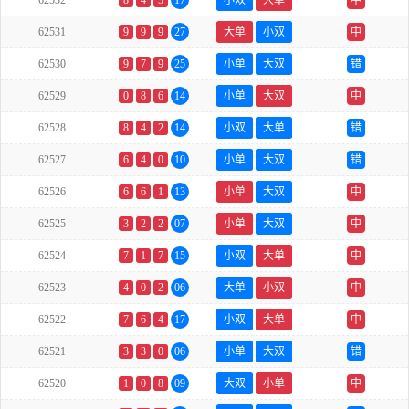
62532
8
4
5
17
小双
大单
中
62531
9
9
9
27
大单
小双
中
62530
9
7
9
25
小单
大双
错
62529
0
8
6
14
小单
大双
中
62528
8
4
2
14
小双
大单
错
62527
6
4
0
10
小单
大双
错
62526
6
6
1
13
小单
大双
中
62525
3
2
2
07
小单
大双
中
62524
7
1
7
15
小双
大单
中
62523
4
0
2
06
大单
小双
中
62522
7
6
4
17
小双
大单
中
62521
3
3
0
06
小单
大双
错
62520
1
0
8
09
大双
小单
中