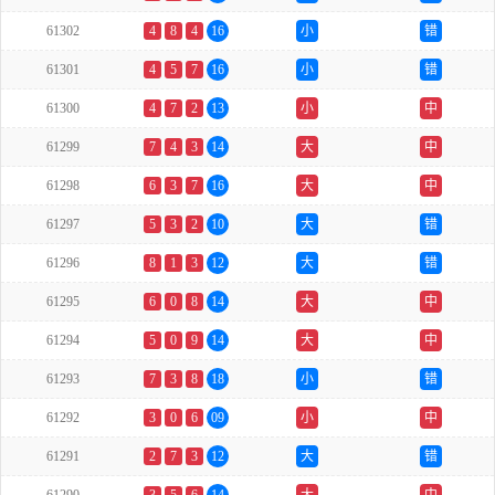
61302
4
8
4
16
小
错
61301
4
5
7
16
小
错
61300
4
7
2
13
小
中
61299
7
4
3
14
大
中
61298
6
3
7
16
大
中
61297
5
3
2
10
大
错
61296
8
1
3
12
大
错
61295
6
0
8
14
大
中
61294
5
0
9
14
大
中
61293
7
3
8
18
小
错
61292
3
0
6
09
小
中
61291
2
7
3
12
大
错