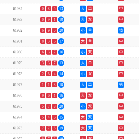
61984
0
8
5
13
大
单
中
61983
0
9
1
10
大
双
中
61982
6
9
5
20
小
单
错
61981
8
3
6
17
大
单
中
61980
6
3
7
16
小
双
中
61979
3
3
7
13
大
单
中
61978
2
8
4
14
小
双
中
61977
1
1
8
10
大
单
错
61976
9
6
1
16
大
双
中
61975
5
7
8
20
小
双
中
61974
5
4
6
15
大
双
中
61973
7
7
5
19
大
双
中