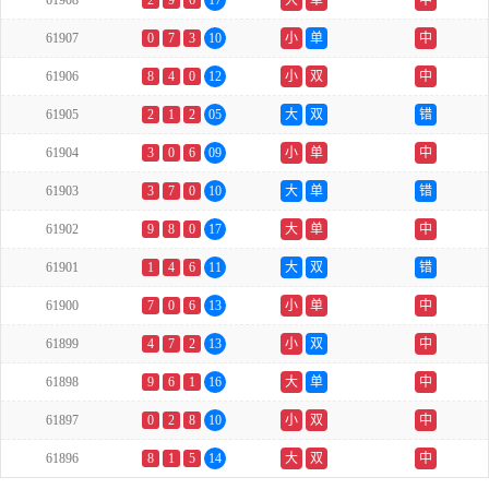
61908
2
9
6
17
大
单
中
61907
0
7
3
10
小
单
中
61906
8
4
0
12
小
双
中
61905
2
1
2
05
大
双
错
61904
3
0
6
09
小
单
中
61903
3
7
0
10
大
单
错
61902
9
8
0
17
大
单
中
61901
1
4
6
11
大
双
错
61900
7
0
6
13
小
单
中
61899
4
7
2
13
小
双
中
61898
9
6
1
16
大
单
中
61897
0
2
8
10
小
双
中
61896
8
1
5
14
大
双
中