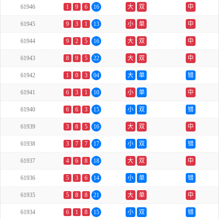
61946
1
9
6
16
大
双
中
61945
9
3
1
13
小
单
中
61944
9
2
5
16
大
双
中
61943
8
9
5
22
大
双
中
61942
1
0
3
04
大
单
错
61941
6
3
1
10
小
单
中
61940
6
6
3
15
小
双
错
61939
3
8
5
16
大
双
中
61938
3
7
7
17
小
双
错
61937
4
6
8
18
大
双
中
61936
5
3
6
14
小
单
错
61935
5
8
8
21
大
单
中
61934
6
1
8
15
小
双
错