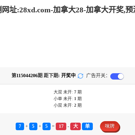
第
115044206
期 距下期:
开奖中
广告开关：
大双
未开:
7
期
小单
未开:
1
期
小双
未开:
2
期
7
+
5
+
5
=
17
-
大
单
咪牌