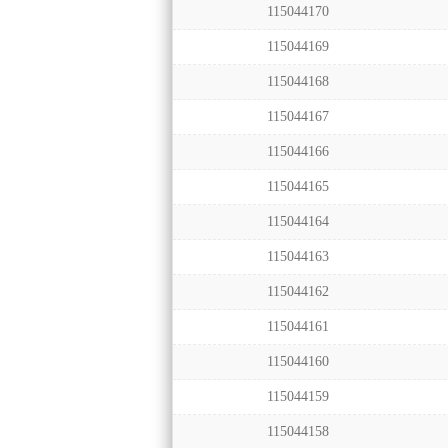
115044170
115044169
115044168
115044167
115044166
115044165
115044164
115044163
115044162
115044161
115044160
115044159
115044158