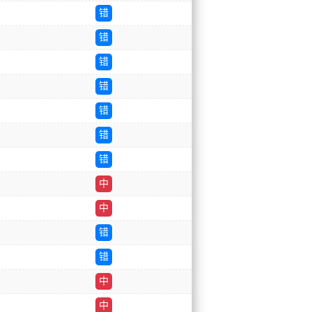
错
错
错
错
错
错
错
中
中
错
错
中
中