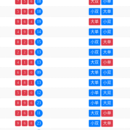
18
大双
小单
7
5
6
18
小双
大单
5
9
4
19
大单
小双
9
6
4
14
大单
小双
4
9
1
15
小双
大单
8
2
5
13
小双
大单
2
2
9
13
大双
小单
4
1
8
09
大单
小双
6
3
0
13
大单
小双
4
8
1
12
小单
大双
5
7
0
23
小单
大双
8
9
6
11
大双
小单
2
6
3
23
小双
大单
9
6
8