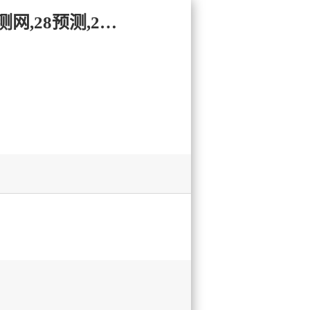
台湾28预测 速测网址:28xd.com-加拿大28-加拿大开奖,预测网,28预测,28分析,28结果,加拿大28开奖预测,加拿大28开奖预知