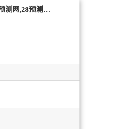
比特币28预测 速测网址:28xd.com-加拿大28-加拿大开奖,预测网,28预测,28分析,28结果,加拿大28开奖预测,加拿大28开奖预知