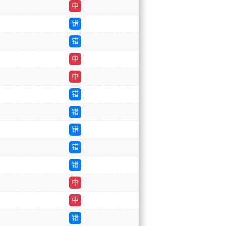
中
错
错
中
中
错
错
错
错
错
中
中
错