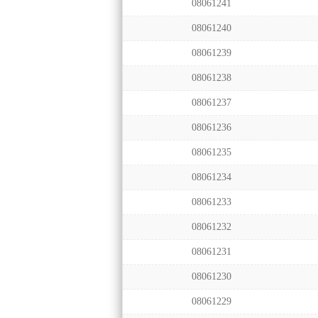
08061241
08061240
08061239
08061238
08061237
08061236
08061235
08061234
08061233
08061232
08061231
08061230
08061229