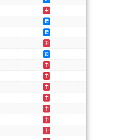
中
错
错
中
错
中
中
中
中
中
中
中