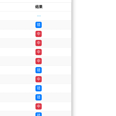
结果
---
错
中
中
中
中
错
中
错
错
中
错