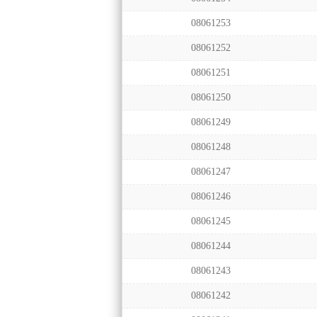
08061253
08061252
08061251
08061250
08061249
08061248
08061247
08061246
08061245
08061244
08061243
08061242