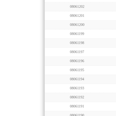
08061202
08061201
08061200
08061199
08061198
08061197
08061196
08061195
08061194
08061193
08061192
08061191
08061190