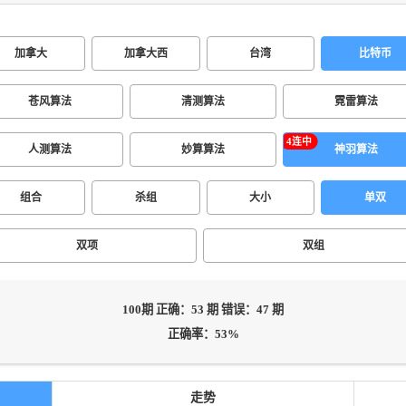
加拿大
加拿大西
台湾
比特币
苍风算法
清测算法
霓雷算法
人测算法
妙算算法
神羽算法
组合
杀组
大小
单双
双项
双组
100期 正确：53 期 错误：47 期
正确率：53%
走势