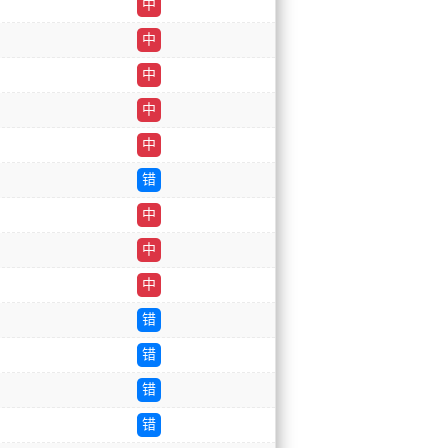
中
中
中
中
中
错
中
中
中
错
错
错
错