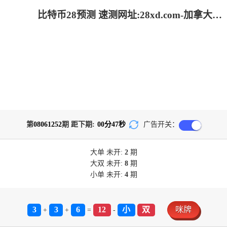
比特币28预测 速测网址:28xd.com-加拿大28-加拿大开奖,预测网,28预测,28分析,28结果,加拿大28开奖预测,加拿大28开奖预知
第
08061252
期 距下期:
00
分
47
秒
广告开关：
大单
未开:
2
期
大双
未开:
8
期
小单
未开:
4
期
3
3
6
12
小
双
咪牌
+
+
=
-