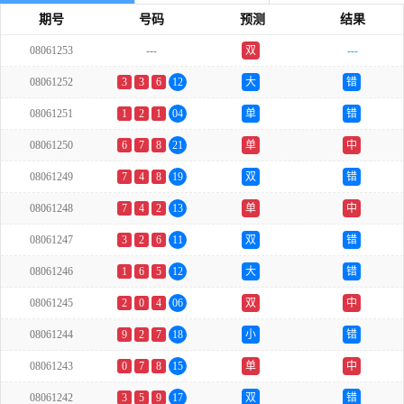
期号
号码
预测
结果
08061253
---
双
---
08061252
3
3
6
12
大
错
08061251
1
2
1
04
单
错
08061250
6
7
8
21
单
中
08061249
7
4
8
19
双
错
08061248
7
4
2
13
单
中
08061247
3
2
6
11
双
错
08061246
1
6
5
12
大
错
08061245
2
0
4
06
双
中
08061244
9
2
7
18
小
错
08061243
0
7
8
15
单
中
08061242
3
5
9
17
双
错