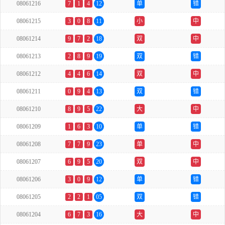
08061216
7
1
4
12
单
错
08061215
3
0
8
11
小
中
08061214
9
7
2
18
双
中
08061213
2
8
9
19
双
错
08061212
4
4
6
14
双
中
08061211
0
9
4
13
双
错
08061210
8
9
5
22
大
中
08061209
1
6
3
10
单
错
08061208
7
7
9
23
单
中
08061207
6
9
5
20
双
中
08061206
3
0
9
12
单
错
08061205
2
2
1
05
双
错
08061204
6
7
3
16
大
中