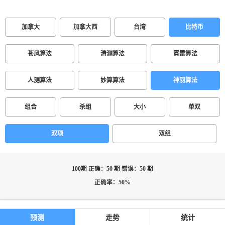
加拿大
加拿大西
台湾
比特币
苍风算法
清测算法
霓雷算法
人测算法
妙算算法
神羽算法
组合
杀组
大小
单双
双项
双组
100期 正确：50 期 错误：50 期
正确率：50%
预测
走势
统计