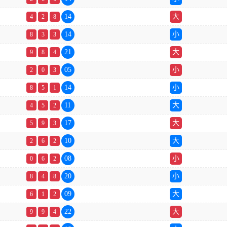
14
大
4
2
8
14
小
8
3
3
21
大
9
8
4
05
小
2
0
3
14
小
8
5
1
11
大
4
5
2
17
大
5
9
3
10
大
2
6
2
08
小
0
6
2
20
小
8
4
8
09
大
6
1
2
22
大
9
9
4