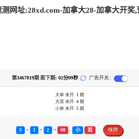
第
3467019
期 距下期:
02
分
08
秒
广告开关：
大单
未开:
1
期
大双
未开:
4
期
小单
未开:
5
期
5
+
1
+
2
=
08
-
小
双
咪牌