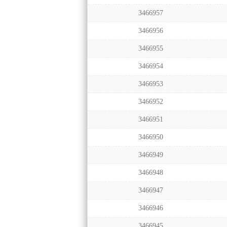
3466957
3466956
3466955
3466954
3466953
3466952
3466951
3466950
3466949
3466948
3466947
3466946
3466945