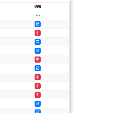
结果
---
错
中
错
错
中
错
中
中
中
错
错