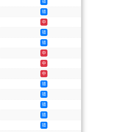
错
错
中
错
错
中
中
中
错
错
错
错
错