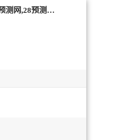
加拿大28预测 速测网址:28xd.com-加拿大28-加拿大开奖,预测网,28预测,28分析,28结果,加拿大28开奖预测,加拿大28开奖预知