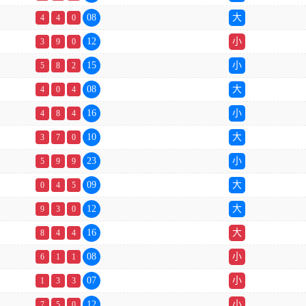
08
大
4
4
0
12
小
3
9
0
15
小
5
8
2
08
大
4
0
4
16
小
4
8
4
10
大
3
7
0
23
小
5
9
9
09
大
0
4
5
12
大
9
3
0
16
大
8
4
4
08
小
6
1
1
07
小
1
3
3
12
小
7
5
0