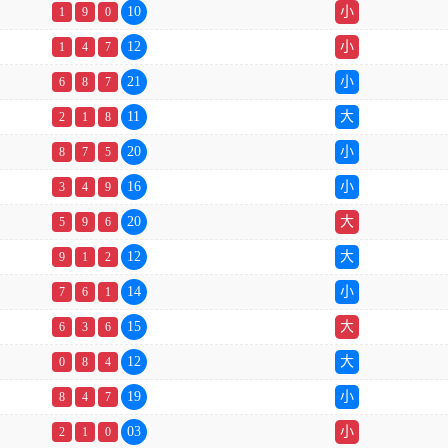
10
小
1
9
0
12
小
1
4
7
21
小
6
8
7
11
大
2
1
8
20
小
8
7
5
16
小
3
4
9
20
大
5
9
6
12
大
9
1
2
14
小
7
6
1
15
大
6
3
6
12
大
0
8
4
19
小
8
4
7
03
小
2
1
0