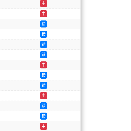
中
中
错
错
错
错
中
错
错
中
错
错
中