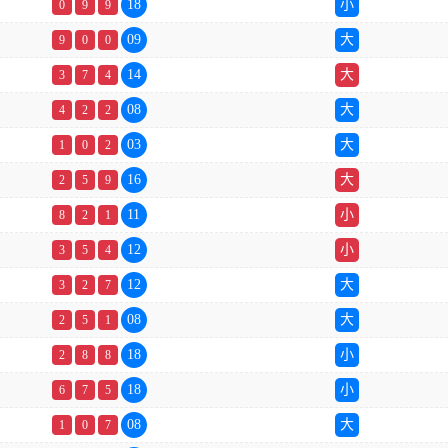
18
小
0
9
9
09
大
9
0
0
14
大
3
7
4
08
大
4
2
2
03
大
1
0
2
16
大
2
5
9
11
小
8
2
1
12
小
3
5
4
12
大
3
2
7
08
大
2
5
1
18
小
2
8
8
18
小
6
7
5
08
大
1
0
7