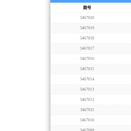
期号
3467020
3467019
3467018
3467017
3467016
3467015
3467014
3467013
3467012
3467011
3467010
3467009