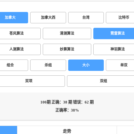
加拿大
加拿大西
台湾
比特币
苍风算法
清测算法
霓雷算法
人测算法
妙算算法
神羽算法
组合
杀组
大小
单双
双项
双组
100期 正确：38 期 错误：62 期
正确率：38%
走势