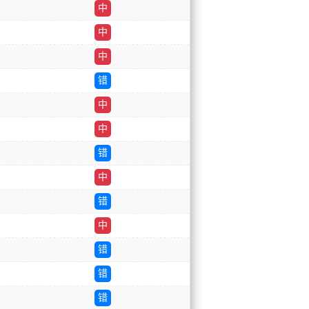
中
中
中
错
中
中
错
中
错
中
错
错
错