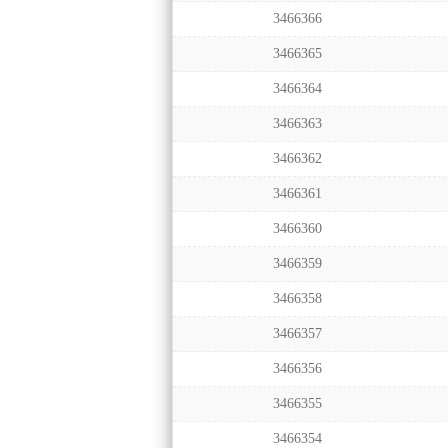
3466366
3466365
3466364
3466363
3466362
3466361
3466360
3466359
3466358
3466357
3466356
3466355
3466354