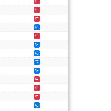
中
中
中
错
中
错
错
错
错
中
中
中
错