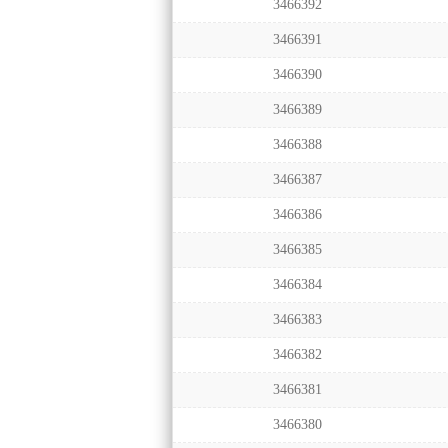
3466392
3466391
3466390
3466389
3466388
3466387
3466386
3466385
3466384
3466383
3466382
3466381
3466380