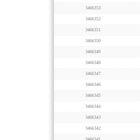
3466353
3466352
3466351
3466350
3466349
3466348
3466347
3466346
3466345
3466344
3466343
3466342
3466341