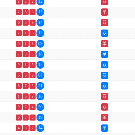
12
双
8
2
2
15
单
2
5
8
14
双
6
0
8
11
双
2
1
8
09
单
0
1
8
18
单
7
8
3
15
双
9
1
5
07
双
5
0
2
21
双
6
7
8
16
双
1
6
9
20
双
9
7
4
19
单
6
7
6
14
单
4
8
2