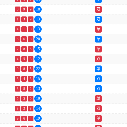
18
双
0
9
9
13
双
1
3
9
13
单
4
1
8
20
单
6
6
8
15
单
2
8
5
12
双
4
5
3
22
单
9
8
5
15
双
8
4
3
13
双
3
8
2
19
单
5
5
9
14
双
3
3
8
19
单
9
6
4