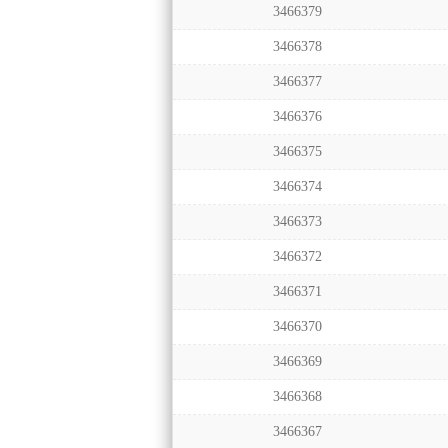
3466379
3466378
3466377
3466376
3466375
3466374
3466373
3466372
3466371
3466370
3466369
3466368
3466367