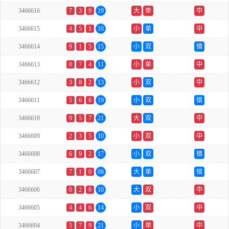
3466616
7
3
9
19
大
单
中
3466615
4
5
1
10
小
单
中
3466614
9
1
5
15
小
双
错
3466613
0
7
4
11
小
单
中
3466612
3
8
2
13
小
双
中
3466611
5
6
8
19
小
双
错
3466610
9
5
7
21
大
双
中
3466609
2
3
5
10
小
双
中
3466608
6
9
2
17
小
双
错
3466607
7
1
0
08
大
单
错
3466606
0
2
8
10
大
双
中
3466605
4
4
6
14
小
双
中
3466604
5
7
9
21
小
单
中