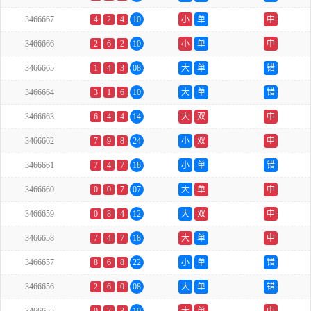
3466667
4
2
4
10
小
单
中
3466666
2
6
2
10
小
单
中
3466665
1
4
3
08
大
单
错
3466664
3
1
6
10
大
单
错
3466663
6
4
4
14
大
双
中
3466662
7
9
8
24
小
双
中
3466661
7
4
7
18
小
单
错
3466660
0
0
7
07
大
单
中
3466659
0
8
4
12
大
双
中
3466658
7
4
7
18
大
单
中
3466657
8
6
8
22
小
单
错
3466656
2
6
0
08
大
单
错