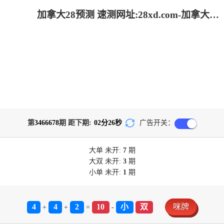
加拿大28预测 速测网址:28xd.com-加拿大28-加拿大开奖,预测网,28预测,28分析,28结果,加拿大28开奖预测,加拿大28开奖预知
第
3466678
期 距下期:
02
分
26
秒
广告开关：
大单
未开:
7
期
大双
未开:
3
期
小单
未开:
1
期
4
4
2
10
小
双
咪牌
+
+
=
-