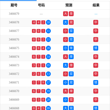
期号
号码
预测
结果
3466679
---
大
单
---
3466678
4
4
2
10
大
双
中
3466677
6
0
5
11
小
双
中
3466676
0
9
2
11
小
双
中
3466675
8
8
4
20
小
单
错
3466674
6
7
1
14
大
单
中
3466673
3
1
1
05
大
单
中
3466672
2
6
5
13
小
双
中
3466671
1
7
9
17
小
双
错
3466670
6
7
6
19
大
单
中
3466669
9
3
8
20
小
双
中
3466668
0
4
5
09
大
双
错