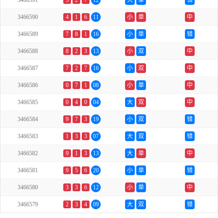
3466591
3
2
7
12
大
单
错
3466590
4
1
6
11
小
单
中
3466589
7
8
1
16
小
单
错
3466588
8
2
3
13
小
双
中
3466587
7
2
7
16
小
双
中
3466586
0
7
1
08
小
单
中
3466585
0
4
0
04
大
双
中
3466584
9
7
3
19
小
双
错
3466583
1
3
3
07
大
双
错
3466582
9
1
3
13
大
单
中
3466581
9
5
6
20
小
单
错
3466580
3
3
6
12
小
单
中
3466579
2
3
4
09
大
双
错