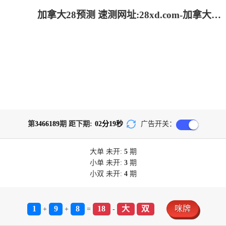
加拿大28预测 速测网址:28xd.com-加拿大28-加拿大开奖,预测网,28预测,28分析,28结果,加拿大28开奖预测,加拿大28开奖预知
第
3466189
期 距下期:
02
分
19
秒
广告开关：
大单
未开:
5
期
小单
未开:
3
期
小双
未开:
4
期
1
9
8
18
大
双
咪牌
+
+
=
-