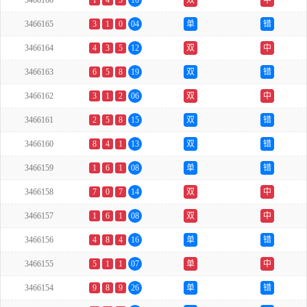
3466166
1
4
5
10
双
中
3466165
3
1
0
04
单
错
3466164
4
3
5
12
双
中
3466163
6
5
8
19
双
错
3466162
3
1
2
06
双
中
3466161
2
5
8
15
双
错
3466160
8
4
1
13
双
错
3466159
1
6
1
08
单
错
3466158
7
0
7
14
双
中
3466157
1
6
1
08
双
中
3466156
4
8
4
16
单
错
3466155
5
1
1
07
单
中
3466154
9
8
9
26
单
错