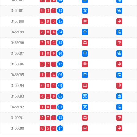
3466102
6
2
6
14
单
错
3466101
9
3
1
13
双
错
3466100
3
9
3
15
单
中
3466099
8
8
8
24
单
错
3466098
7
5
3
15
单
中
3466097
1
0
9
10
单
错
3466096
3
7
7
17
单
中
3466095
1
1
4
06
单
错
3466094
0
8
1
09
单
中
3466093
4
1
0
05
双
错
3466092
1
0
2
03
双
错
3466091
5
7
1
13
单
中
3466090
8
5
4
17
单
中