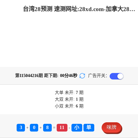
台湾28预测 速测网址:28xd.com-加拿大28-加拿大开奖,预测网,28预测,28分析,28结果,加拿大28开奖预测,加拿大28开奖预知
第
115044216
期 距下期:
00
分
46
秒
广告开关：
大单
未开:
7
期
大双
未开:
1
期
小双
未开:
6
期
3
0
8
11
小
单
咪牌
+
+
=
-