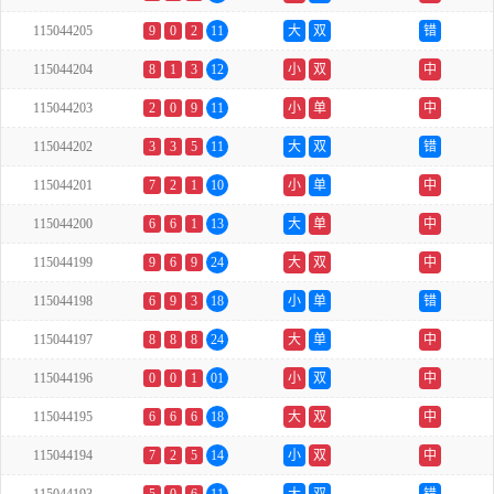
115044205
9
0
2
11
大
双
错
115044204
8
1
3
12
小
双
中
115044203
2
0
9
11
小
单
中
115044202
3
3
5
11
大
双
错
115044201
7
2
1
10
小
单
中
115044200
6
6
1
13
大
单
中
115044199
9
6
9
24
大
双
中
115044198
6
9
3
18
小
单
错
115044197
8
8
8
24
大
单
中
115044196
0
0
1
01
小
双
中
115044195
6
6
6
18
大
双
中
115044194
7
2
5
14
小
双
中