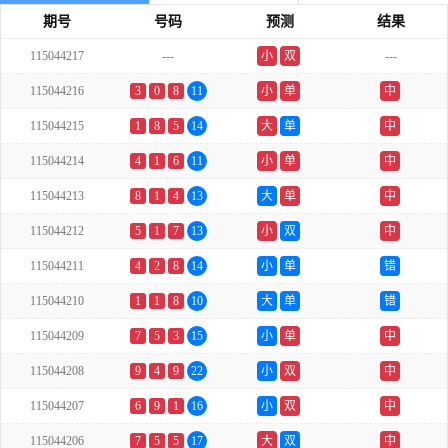
期号
号码
预测
结果
115044217
---
小
双
---
115044216
3
0
8
11
小
单
中
115044215
1
8
5
14
大
单
中
115044214
4
1
6
11
小
单
中
115044213
8
1
4
13
大
单
中
115044212
5
1
7
13
小
双
中
115044211
4
2
8
14
小
单
错
115044210
1
1
8
10
大
单
错
115044209
7
5
3
15
小
单
中
115044208
9
4
9
22
小
双
中
115044207
6
9
1
16
小
双
中
115044206
7
5
5
17
大
双
中