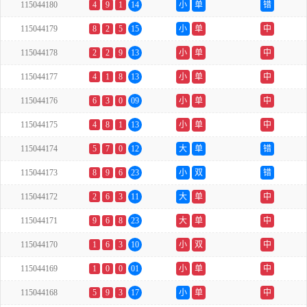
115044180
4
9
1
14
小
单
错
115044179
8
2
5
15
小
单
中
115044178
2
2
9
13
小
单
中
115044177
4
1
8
13
小
单
中
115044176
6
3
0
09
小
单
中
115044175
4
8
1
13
小
单
中
115044174
5
7
0
12
大
单
错
115044173
8
9
6
23
小
双
错
115044172
2
6
3
11
大
单
中
115044171
9
6
8
23
大
单
中
115044170
1
6
3
10
小
双
中
115044169
1
0
0
01
小
单
中
115044168
5
9
3
17
小
单
中