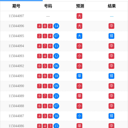
期号
号码
预测
结果
115044097
---
大
---
115044096
4
8
2
14
大
中
115044095
2
1
4
07
大
错
115044094
4
7
0
11
小
中
115044093
5
4
3
12
小
中
115044092
0
5
1
06
小
中
115044091
6
9
3
18
单
错
115044090
7
1
1
09
小
中
115044089
9
7
5
21
单
中
115044088
6
1
0
07
小
中
115044087
4
3
9
16
小
错
115044086
8
4
3
15
单
中