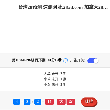
台湾28预测 速测网址:28xd.com-加拿大28-加拿大开奖,预测网,28预测,28分析,28结果,加拿大28开奖预测,加拿大28开奖预知
第
115044096
期 距下期:
01
分
15
秒
广告开关：
大单
未开:
7
期
小单
未开:
1
期
小双
未开:
3
期
4
8
2
14
大
双
咪牌
+
+
=
-