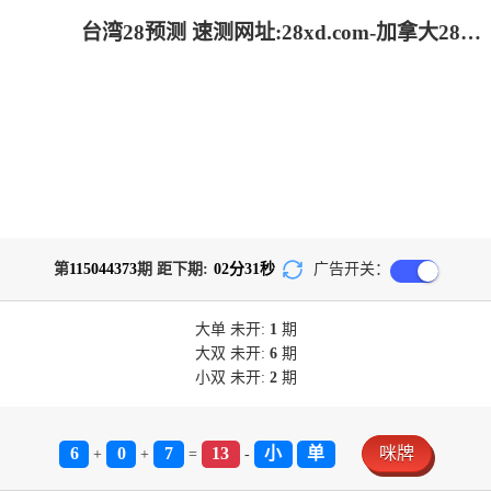
台湾28预测 速测网址:28xd.com-加拿大28-加拿大开奖,预测网,28预测,28分析,28结果,加拿大28开奖预测,加拿大28开奖预知
第
115044373
期 距下期:
02
分
31
秒
广告开关：
大单
未开:
1
期
大双
未开:
6
期
小双
未开:
2
期
6
0
7
13
小
单
咪牌
+
+
=
-