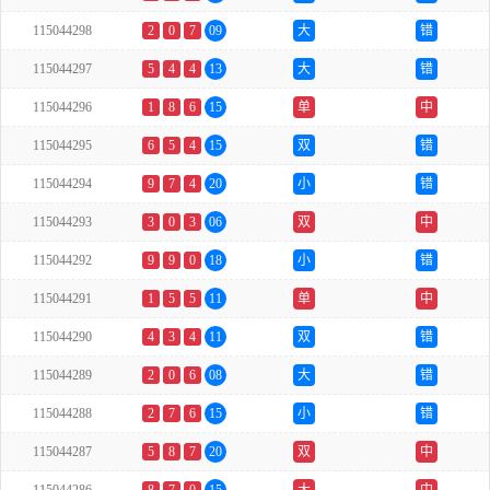
115044298
2
0
7
09
大
错
115044297
5
4
4
13
大
错
115044296
1
8
6
15
单
中
115044295
6
5
4
15
双
错
115044294
9
7
4
20
小
错
115044293
3
0
3
06
双
中
115044292
9
9
0
18
小
错
115044291
1
5
5
11
单
中
115044290
4
3
4
11
双
错
115044289
2
0
6
08
大
错
115044288
2
7
6
15
小
错
115044287
5
8
7
20
双
中