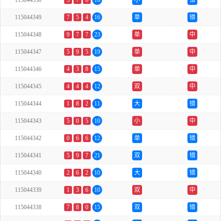
115044350
3
7
6
16
小
错
115044349
7
5
4
16
单
错
115044348
9
7
7
23
单
中
115044347
5
9
5
19
单
中
115044346
4
3
8
15
单
中
115044345
4
4
4
12
双
中
115044344
1
8
2
11
大
错
115044343
5
0
5
10
小
中
115044342
0
6
6
12
单
错
115044341
5
9
7
21
双
错
115044340
2
6
2
10
大
错
115044339
1
3
6
10
双
中
115044338
7
8
0
15
双
错