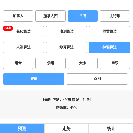
加拿大
加拿大西
台湾
比特币
苍风算法
清测算法
霓雷算法
人测算法
妙算算法
神羽算法
组合
杀组
大小
单双
双项
双组
100期 正确：49 期 错误：51 期
正确率：49%
预测
走势
统计