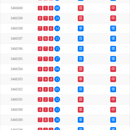
3466600
1
1
6
08
双
中
3466599
8
7
9
24
双
中
3466598
7
1
6
14
单
错
3466597
5
6
4
15
双
错
3466596
4
7
4
15
双
错
3466595
7
7
3
17
双
错
3466594
1
0
3
04
双
中
3466593
7
4
4
15
单
中
3466592
4
1
0
05
双
错
3466591
3
2
7
12
双
中
3466590
4
1
6
11
单
中
3466589
7
8
1
16
单
错