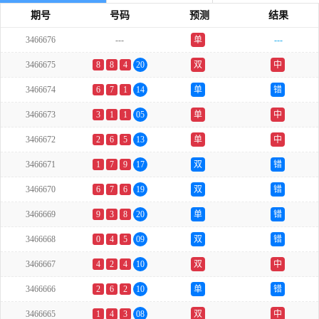
期号
号码
预测
结果
3466676
---
单
---
3466675
8
8
4
20
双
中
3466674
6
7
1
14
单
错
3466673
3
1
1
05
单
中
3466672
2
6
5
13
单
中
3466671
1
7
9
17
双
错
3466670
6
7
6
19
双
错
3466669
9
3
8
20
单
错
3466668
0
4
5
09
双
错
3466667
4
2
4
10
双
中
3466666
2
6
2
10
单
错
3466665
1
4
3
08
双
中