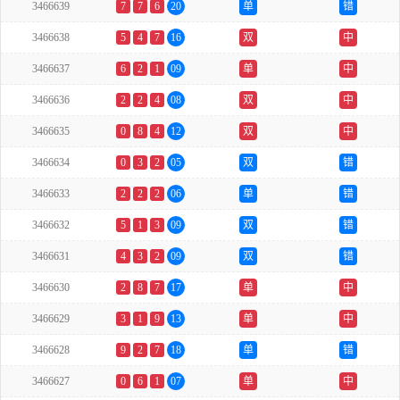
3466639
7
7
6
20
单
错
3466638
5
4
7
16
双
中
3466637
6
2
1
09
单
中
3466636
2
2
4
08
双
中
3466635
0
8
4
12
双
中
3466634
0
3
2
05
双
错
3466633
2
2
2
06
单
错
3466632
5
1
3
09
双
错
3466631
4
3
2
09
双
错
3466630
2
8
7
17
单
中
3466629
3
1
9
13
单
中
3466628
9
2
7
18
单
错
3466627
0
6
1
07
单
中